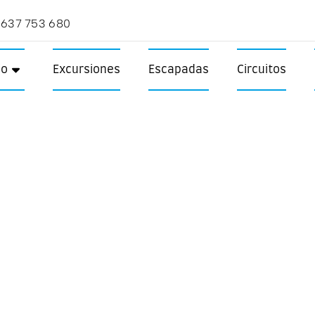
 637 753 680
io
Excursiones
Escapadas
Circuitos