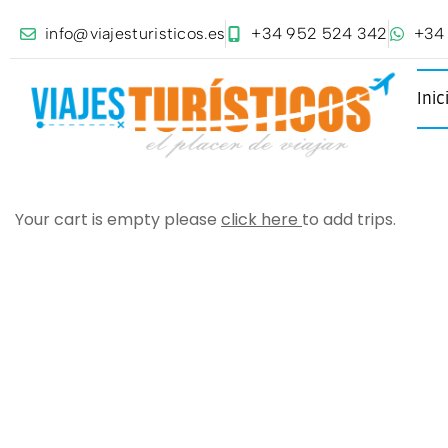
info@viajesturisticos.es
+34 952 524 342
+34
Inic
Your cart is empty please
click here
to add trips.